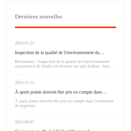
Dernières nouvelles
2024-01-21
Inspection de la qualité de l'environnement du
bâtiment
Récemment, l'inspection de la qualité de l'environnement
architectural de Diteko est devenue un sujet brûlant. Avec
l'accélération de l'urbanisation, les exigences en matière de
milieu de vie et de travail sont devenues de plus en plus
élevées. L'inspection de la qualité de l'environnement du
2023-11-12
bâtiment vise à assurer le confort et la santé des personnes et
est devenue une tâche de plus en plus importante.
À quels points doivent être pris en compte dans
l'évaluation du logement
À quels points doivent être pris en compte dans l'évaluation
du logement
2023-09-07