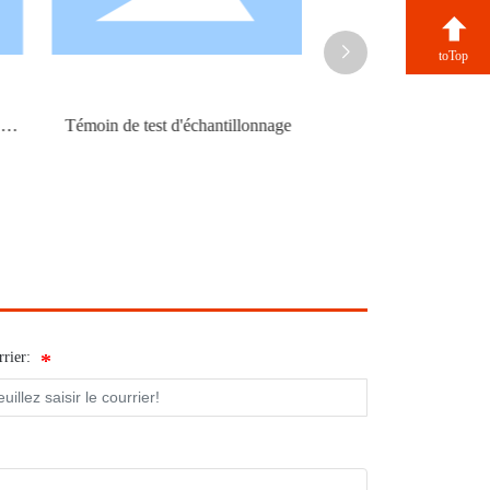

toTop
Témoin de test d'échantillonnage
Témoin de détectio
d'échantillonnage 2
rier: