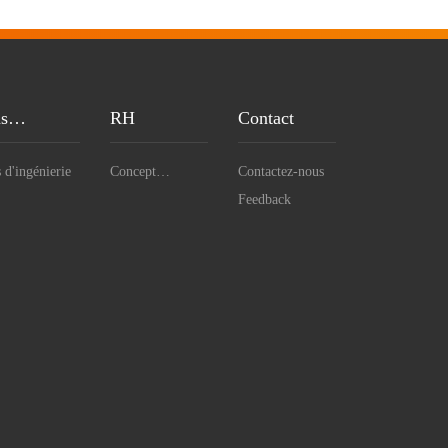
s
RH
Contact
ingénierie
 d'ingénierie
Concept
Contactez-nous
d'emploi
Feedback