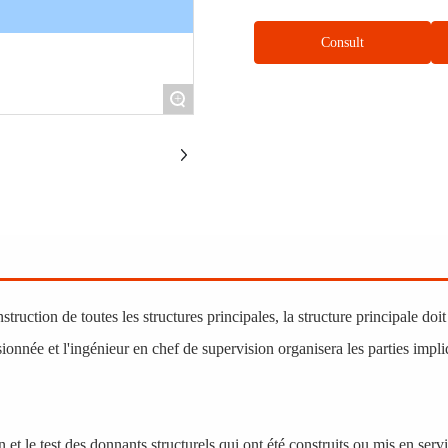
Consult
+
truction de toutes les structures principales, la structure principale doit 
ionnée et l'ingénieur en chef de supervision organisera les parties impli
ion et le test des donnants structurels qui ont été construits ou mis en serv