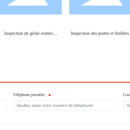
pection de génie routier
Inspection des portes et fenêtres du
municipal
bâtiment
Téléphone portable:
Cour