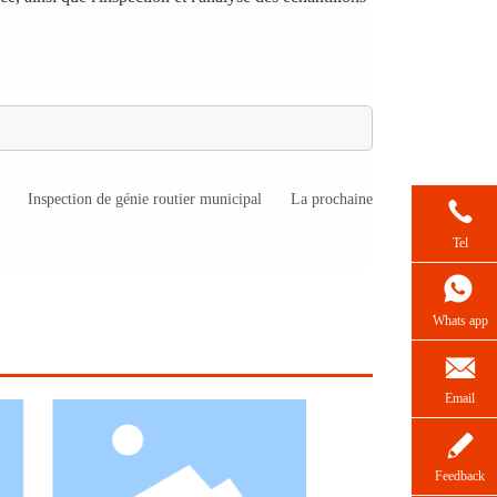
Inspection de génie routier municipal
La prochaine

Tel
Whats app

Email

Feedback