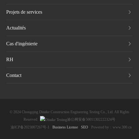
Projets de services
Actualités
Cas d'ingénierie
RH
Contact
©️ 2024 Chongqing Ditaike Construction Engineering Testing Co., Ltd. All Rights
Reserved.
渝公网安备50011302222324号
渝ICP备2023007267号-1
Business License
SEO
Powered by：www.300.cn